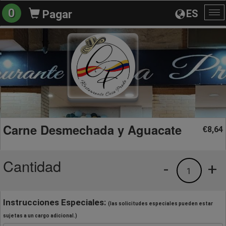
0
ES
Pagar
Al
na
Carne Desmechada y Aguacate
8,64
€
Cantidad
-
+
1
Instrucciones Especiales:
(las solicitudes especiales pueden estar
sujetas a un cargo adicional.)