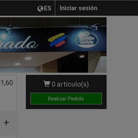
Iniciar sesión
ES
21,60
0 artículo(s)
Realizar Pedido
+