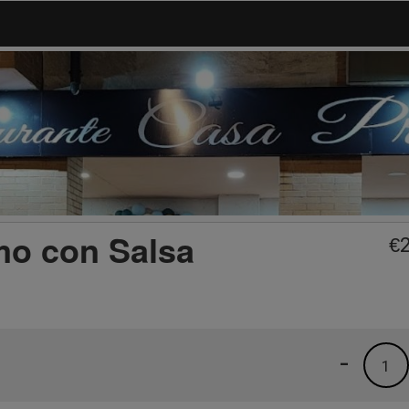
mo con Salsa
€
-
1